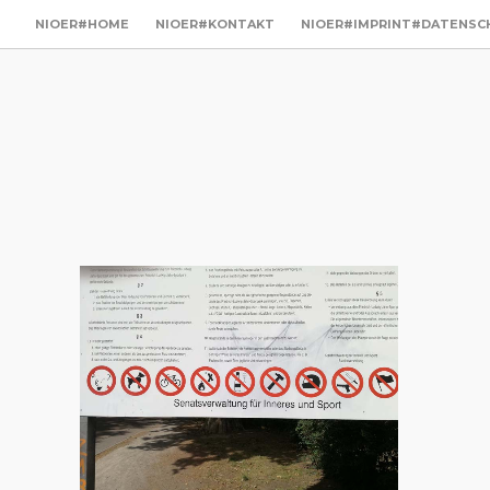
NIOER#HOME
NIOER#KONTAKT
NIOER#IMPRINT#DATENSC
utz