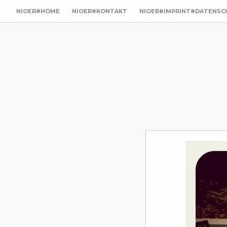
NIOER#HOME
NIOER#KONTAKT
NIOER#IMPRINT#DATENSC
utz