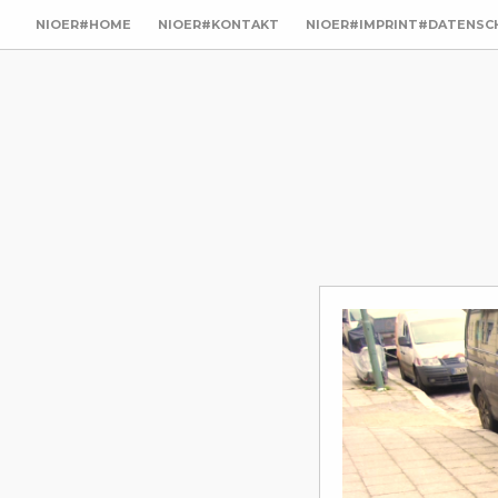
NIOER#HOME
NIOER#KONTAKT
NIOER#IMPRINT#DATENSC
utz