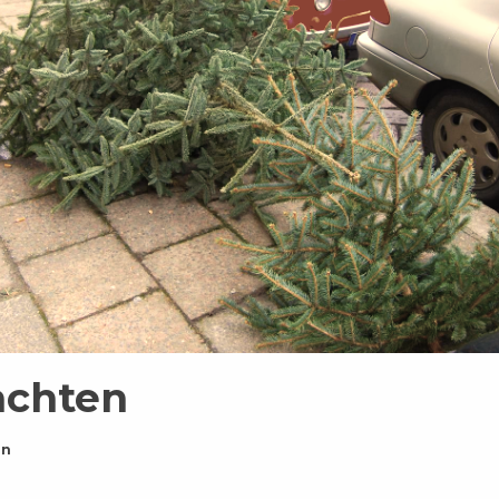
chten
on