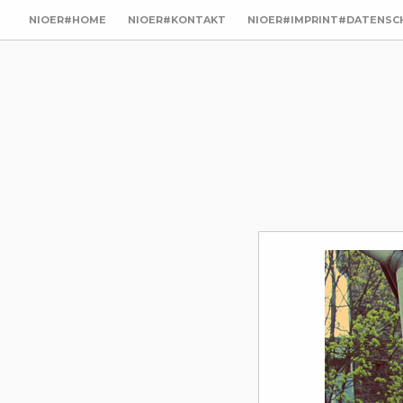
NIOER#HOME
NIOER#KONTAKT
NIOER#IMPRINT#DATENSC
utz