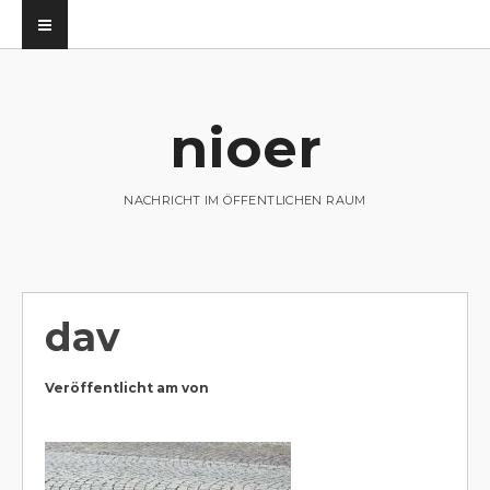
nioer
utz
NACHRICHT IM ÖFFENTLICHEN RAUM
dav
Veröffentlicht am
von