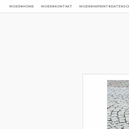
NIOER#HOME
NIOER#KONTAKT
NIOER#IMPRINT#DATENSC
utz