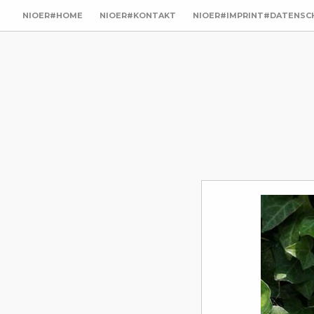
NIOER#HOME
NIOER#KONTAKT
NIOER#IMPRINT#DATENSC
utz