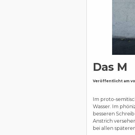
Das M
Veröffentlicht am
v
Im proto-semitisc
Wasser. Im phöni
besseren Schreibu
Anstrich versehe
bei allen später