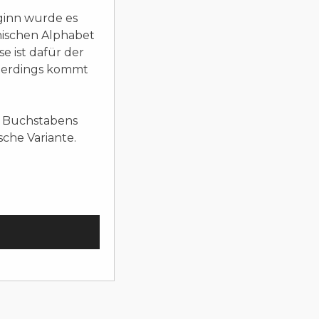
ginn wurde es
hischen Alphabet
e ist dafür der
llerdings kommt
s Buchstabens
che Variante.