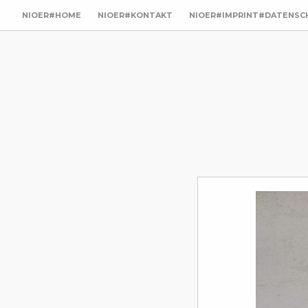
NIOER#HOME
NIOER#KONTAKT
NIOER#IMPRINT#DATENSC
utz