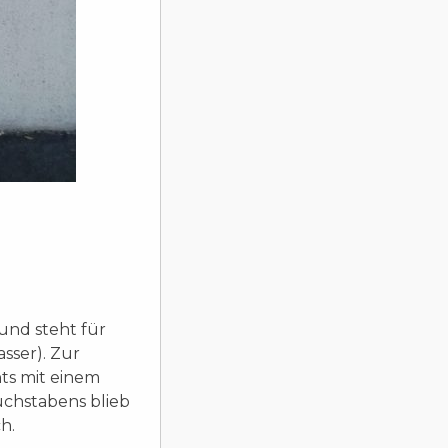
und steht für
sser). Zur
hts mit einem
uchstabens blieb
h.